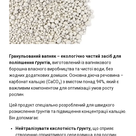
Гранульований вапняк – екологічно чистий засіб для
поліпшення ґрунтів,
виготовлений із вапнякового
борошна власного виробництва та чистої води, без
жодних додаткових домішок. Основна діюча речовина –
карбонат кальцію (CaCO₃) з вмістом понад 94%, який є
важливим компонентом для оптимізації умов росту
рослин.
Цей продукт спеціально розроблений для швидкого
розкислення ґрунтів та підвищення концентрації кальцію.
Він допомагає:
Нейтралізувати кислотність ґрунту,
що сприяє
створенню сприятливого середовища для рослин.