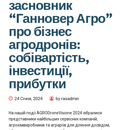
засновник
“Ганновер Агро”
про бізнес
агродронів:
собівартість,
інвестиції,
прибутки
24 Січня, 2024
by rasadmin
На нашій події AGRODroneVisione 2024 зібралися
представники найбільших сервісних компаній,
агрохімвиробників та аграріїв для ділення досвідом,