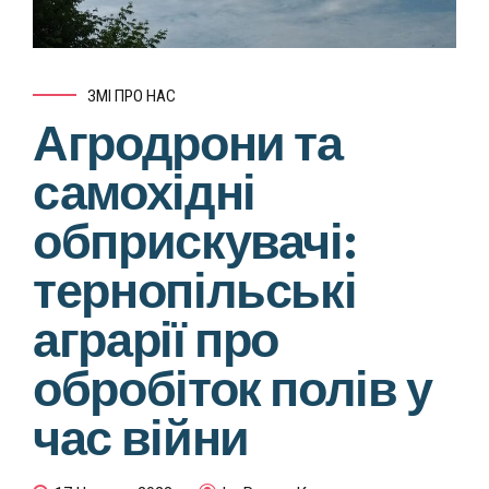
ЗМІ ПРО НАС
Агродрони та
самохідні
обприскувачі:
тернопільські
аграрії про
обробіток полів у
час війни