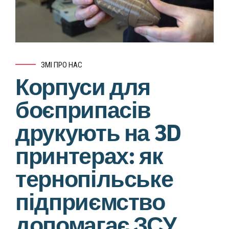
ЗМІ ПРО НАС
Корпуси для
боєприпасів
друкують на 3D
принтерах: як
тернопільське
підприємство
допомагає ЗСУ