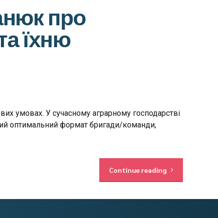
анюк про
та їхню
их умовах. У сучасному аграрному господарстві
 який оптимальний формат бригади/команди,
Continue reading