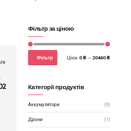
Фільтр за ціною
Фільтр
Ціна:
0 ₴
—
20460 ₴
АРИ
r
02
Категорії продуктів
Аккумулятори
(9)
Дрони
(1)