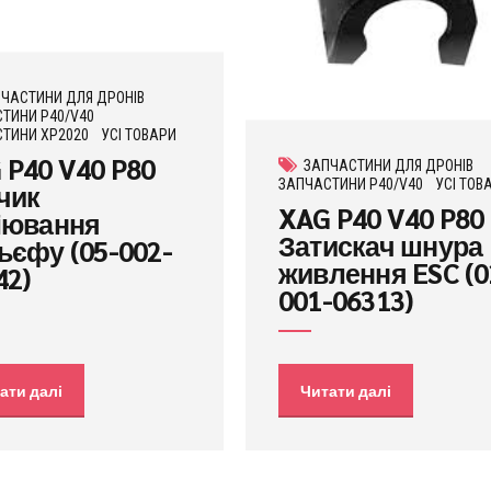
ЧАСТИНИ ДЛЯ ДРОНІВ
ТИНИ P40/V40
ТИНИ XP2020
УСІ ТОВАРИ
 P40 V40 P80
ЗАПЧАСТИНИ ДЛЯ ДРОНІВ
ЗАПЧАСТИНИ P40/V40
УСІ ТОВ
чик
XAG P40 V40 P80
іювання
Затискач шнура
ьєфу (05-002-
живлення ESC (0
42)
001-06313)
ати далі
Читати далі