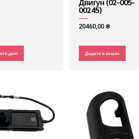
Двигун (02-005-
00245)
20460,00
₴
ати далі
Додати в кошик