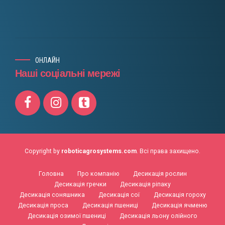
ОНЛАЙН
Наші соціальні мережі
Copyright by
roboticagrosystems.com
. Всі права захищено.
Головна
Про компанію
Десикація рослин
Десикація гречки
Десикація ріпаку
Десикація соняшника
Десикація сої
Десикація гороху
Десикація проса
Десикація пшениці
Десикація ячменю
Десикація озимої пшениці
Десикація льону олійного