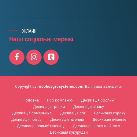
ОНЛАЙН
Наші соціальні мережі
Copyright by
roboticagrosystems.com
. Всі права захищено.
Головна
Про компанію
Десикація рослин
Десикація гречки
Десикація ріпаку
Десикація соняшника
Десикація сої
Десикація гороху
Десикація проса
Десикація пшениці
Десикація ячменю
Десикація озимої пшениці
Десикація льону олійного
Десикація кукурудзи