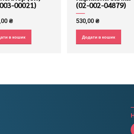
-003-00021)
(02-002-04879)
,00
₴
530,00
₴
ати в кошик
Додати в кошик
Н