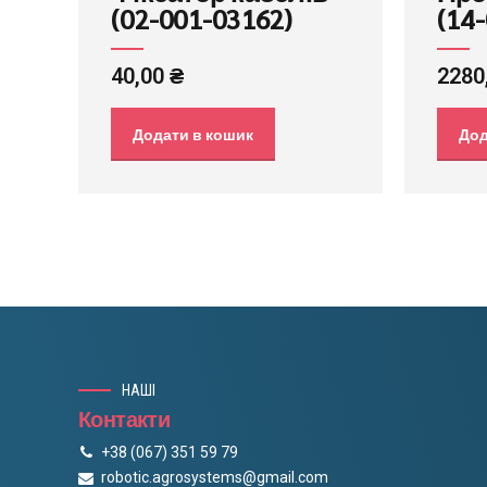
(02-001-03162)
(14
40,00
₴
2280
Додати в кошик
Дод
НАШІ
Контакти
+38 (067) 351 59 79
robotic.agrosystems@gmail.com