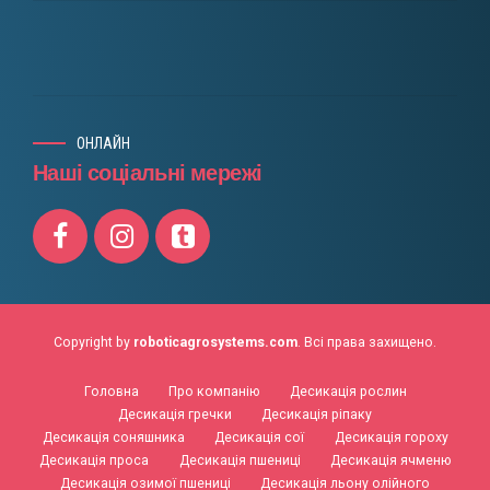
ОНЛАЙН
Наші соціальні мережі
Copyright by
roboticagrosystems.com
. Всі права захищено.
Головна
Про компанію
Десикація рослин
Десикація гречки
Десикація ріпаку
Десикація соняшника
Десикація сої
Десикація гороху
Десикація проса
Десикація пшениці
Десикація ячменю
Десикація озимої пшениці
Десикація льону олійного