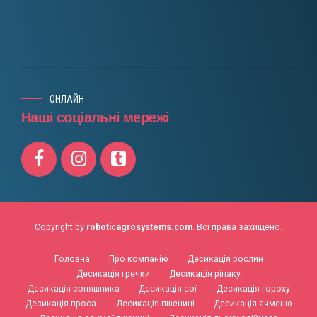
ОНЛАЙН
Наші соціальні мережі
Copyright by
roboticagrosystems.com
. Всі права захищено.
Головна
Про компанію
Десикація рослин
Десикація гречки
Десикація ріпаку
Десикація соняшника
Десикація сої
Десикація гороху
Десикація проса
Десикація пшениці
Десикація ячменю