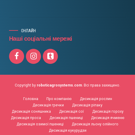
ОНЛАЙН
Наші соціальні мережі
Copyright by
roboticagrosystems.com
. Всі права захищено.
Головна
Про компанію
Десикація рослин
Десикація гречки
Десикація ріпаку
Десикація соняшника
Десикація сої
Десикація гороху
Десикація проса
Десикація пшениці
Десикація ячменю
Десикація озимої пшениці
Десикація льону олійного
Десикація кукурудзи