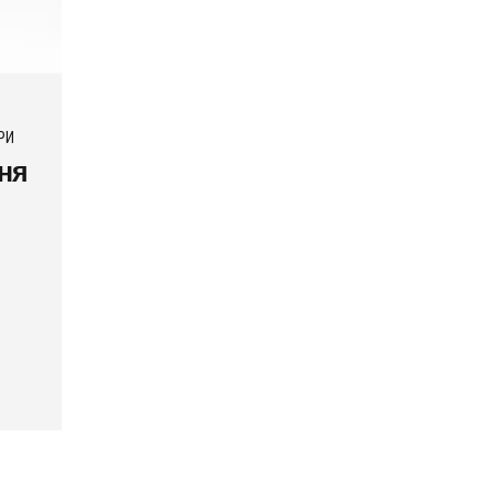
РИ
ня