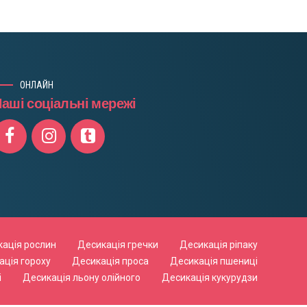
ОНЛАЙН
аші соціальні мережі
ація рослин
Десикація гречки
Десикація ріпаку
ація гороху
Десикація проса
Десикація пшениці
і
Десикація льону олійного
Десикація кукурудзи