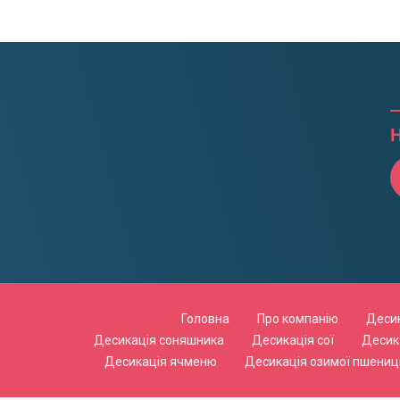
Н
Головна
Про компанію
Десик
Десикація соняшника
Десикація сої
Десик
Десикація ячменю
Десикація озимої пшениц