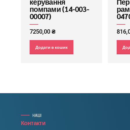
керування
Пер
помпами (14-003-
рам
00007)
047
7250,00
₴
816,
Додати в кошик
Дод
НАШІ
Контакти