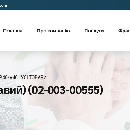
.com
Головна
Про компанію
Послуги
Фра
P40/V40
УСІ ТОВАРИ
вий) (02-003-00555)