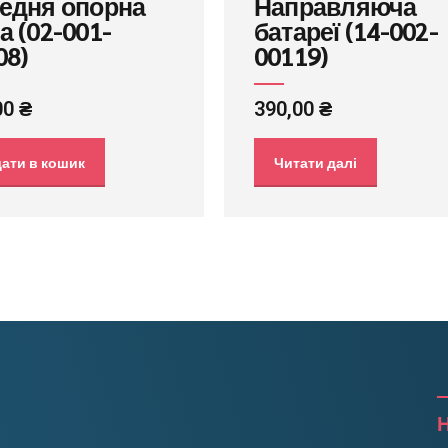
едня опорна
Направляюча
а (02-001-
батареї (14-002-
08)
00119)
00
₴
390,00
₴
ати в кошик
Читати далі
Н