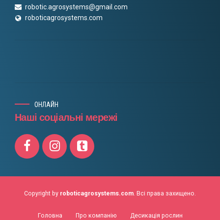
robotic.agrosystems@gmail.com
roboticagrosystems.com
ОНЛАЙН
Наші соціальні мережі
Copyright by
roboticagrosystems.com
. Всі права захищено.
Головна
Про компанію
Десикація рослин