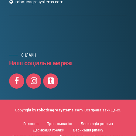
roboticagrosystems.com
ОНЛАЙН
Наші соціальні мережі
Copyright by
roboticagrosystems.com
. Всі права захищено.
Головна
Про компанію
Десикація рослин
Десикація гречки
Десикація ріпаку