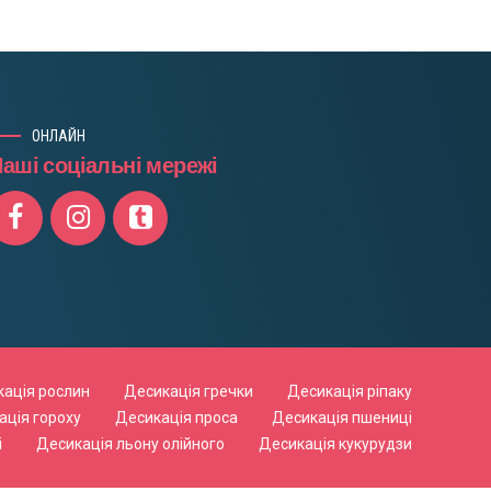
ОНЛАЙН
аші соціальні мережі
ація рослин
Десикація гречки
Десикація ріпаку
ація гороху
Десикація проса
Десикація пшениці
і
Десикація льону олійного
Десикація кукурудзи