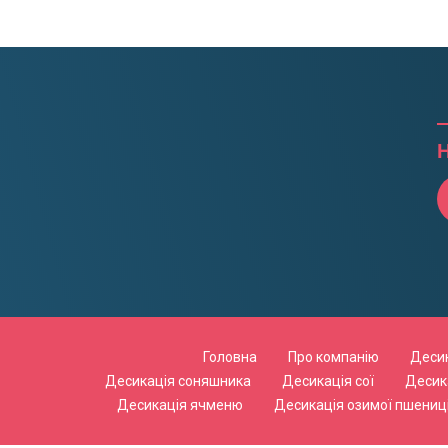
Н
Головна
Про компанію
Десик
Десикація соняшника
Десикація сої
Десик
Десикація ячменю
Десикація озимої пшениц